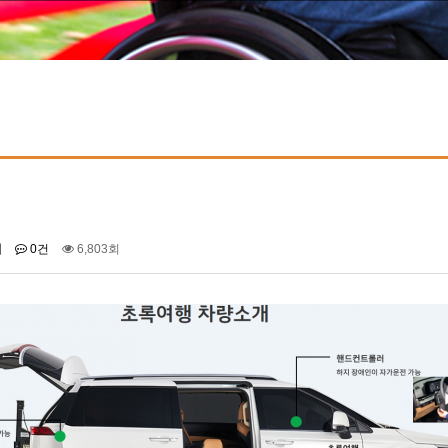
회
0건
6,803회